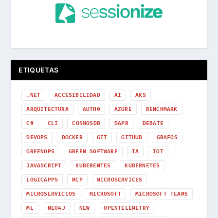
ETIQUETAS
.NET
ACCESIBILIDAD
AI
AKS
ARQUITECTURA
AUTH0
AZURE
BENCHMARK
C#
CLI
COSMOSDB
DAPR
DEBATE
DEVOPS
DOCKER
GIT
GITHUB
GRAFOS
GREENOPS
GREEN SOFTWARE
IA
IOT
JAVASCRIPT
KUBERENTES
KUBERNETES
LOGICAPPS
MCP
MICROSERVICES
MICROSERVICIOS
MICROSOFT
MICROSOFT TEAMS
ML
NEO4J
NEW
OPENTELEMETRY