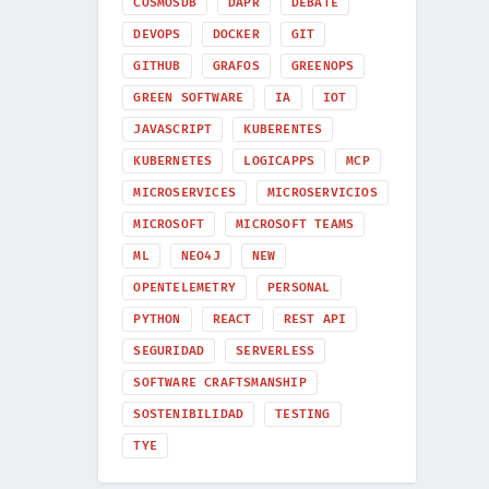
COSMOSDB
DAPR
DEBATE
DEVOPS
DOCKER
GIT
GITHUB
GRAFOS
GREENOPS
GREEN SOFTWARE
IA
IOT
JAVASCRIPT
KUBERENTES
KUBERNETES
LOGICAPPS
MCP
MICROSERVICES
MICROSERVICIOS
MICROSOFT
MICROSOFT TEAMS
ML
NEO4J
NEW
OPENTELEMETRY
PERSONAL
PYTHON
REACT
REST API
SEGURIDAD
SERVERLESS
SOFTWARE CRAFTSMANSHIP
SOSTENIBILIDAD
TESTING
TYE