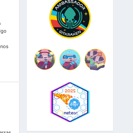
n
igo
enos
ersas