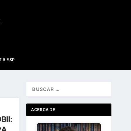
T # ESP
ACERCA DE
II:
RA