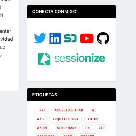
l
CONECTA CONMIGO
ol
entar
ividad
que
s
ETIQUETAS
.NET
ACCESIBILIDAD
AI
AKS
ARQUITECTURA
AUTH0
AZURE
BENCHMARK
C#
CLI