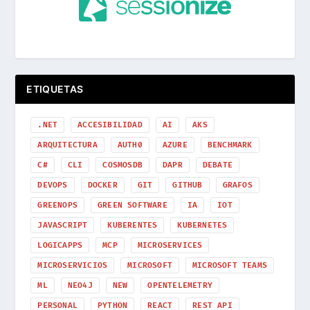
ETIQUETAS
.NET
ACCESIBILIDAD
AI
AKS
ARQUITECTURA
AUTH0
AZURE
BENCHMARK
C#
CLI
COSMOSDB
DAPR
DEBATE
DEVOPS
DOCKER
GIT
GITHUB
GRAFOS
GREENOPS
GREEN SOFTWARE
IA
IOT
JAVASCRIPT
KUBERENTES
KUBERNETES
LOGICAPPS
MCP
MICROSERVICES
MICROSERVICIOS
MICROSOFT
MICROSOFT TEAMS
ML
NEO4J
NEW
OPENTELEMETRY
PERSONAL
PYTHON
REACT
REST API