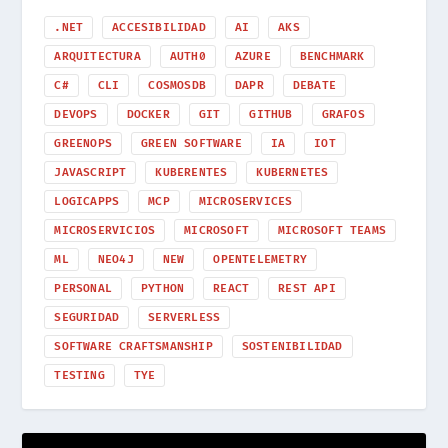
.NET
ACCESIBILIDAD
AI
AKS
ARQUITECTURA
AUTH0
AZURE
BENCHMARK
C#
CLI
COSMOSDB
DAPR
DEBATE
DEVOPS
DOCKER
GIT
GITHUB
GRAFOS
GREENOPS
GREEN SOFTWARE
IA
IOT
JAVASCRIPT
KUBERENTES
KUBERNETES
LOGICAPPS
MCP
MICROSERVICES
MICROSERVICIOS
MICROSOFT
MICROSOFT TEAMS
ML
NEO4J
NEW
OPENTELEMETRY
PERSONAL
PYTHON
REACT
REST API
SEGURIDAD
SERVERLESS
SOFTWARE CRAFTSMANSHIP
SOSTENIBILIDAD
TESTING
TYE