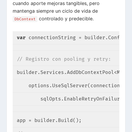
cuando aporte mejoras tangibles, pero
mantenga siempre un ciclo de vida de
controlado y predecible.
DbContext
var
 connectionString = builder.Configur
// Registro con pooling y retry:
builder.Services.AddDbContextPool<MiCon
    options.UseSqlServer(connectionStri
        sqlOpts.EnableRetryOnFailure())
app = builder.Build();