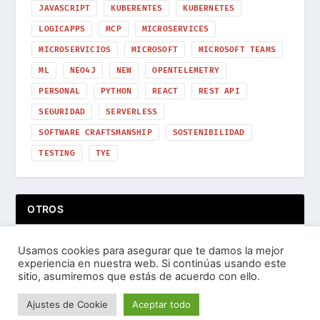
JAVASCRIPT
KUBERENTES
KUBERNETES
LOGICAPPS
MCP
MICROSERVICES
MICROSERVICIOS
MICROSOFT
MICROSOFT TEAMS
ML
NEO4J
NEW
OPENTELEMETRY
PERSONAL
PYTHON
REACT
REST API
SEGURIDAD
SERVERLESS
SOFTWARE CRAFTSMANSHIP
SOSTENIBILIDAD
TESTING
TYE
OTROS
Usamos cookies para asegurar que te damos la mejor
experiencia en nuestra web. Si continúas usando este
sitio, asumiremos que estás de acuerdo con ello.
Ajustes de Cookie
Aceptar todo