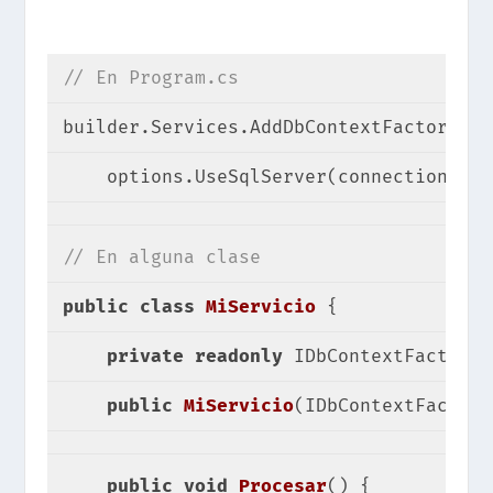
// En Program.cs
builder.Services.AddDbContextFactory<Mi
    options.UseSqlServer(connectionStri
// En alguna clase
public
class
MiServicio
 {
private
readonly
 IDbContextFactory<
public
MiServicio
(
IDbContextFactory
public
void
Procesar
(
) 
{