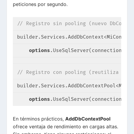
peticiones por segundo.
// Registro sin pooling (nuevo DbContex
builder.Services.AddDbContext<MiContext
options
.UseSqlServer(connectionStri
// Registro con pooling (reutiliza inst
builder.Services.AddDbContextPool<MiCon
options
.UseSqlServer(connectionStri
En términos prácticos,
AddDbContextPool
ofrece ventaja de rendimiento en cargas altas
.