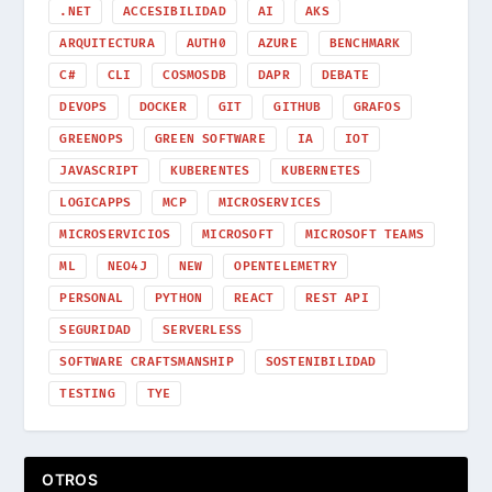
.NET
ACCESIBILIDAD
AI
AKS
ARQUITECTURA
AUTH0
AZURE
BENCHMARK
C#
CLI
COSMOSDB
DAPR
DEBATE
DEVOPS
DOCKER
GIT
GITHUB
GRAFOS
GREENOPS
GREEN SOFTWARE
IA
IOT
JAVASCRIPT
KUBERENTES
KUBERNETES
LOGICAPPS
MCP
MICROSERVICES
MICROSERVICIOS
MICROSOFT
MICROSOFT TEAMS
ML
NEO4J
NEW
OPENTELEMETRY
PERSONAL
PYTHON
REACT
REST API
SEGURIDAD
SERVERLESS
SOFTWARE CRAFTSMANSHIP
SOSTENIBILIDAD
TESTING
TYE
OTROS