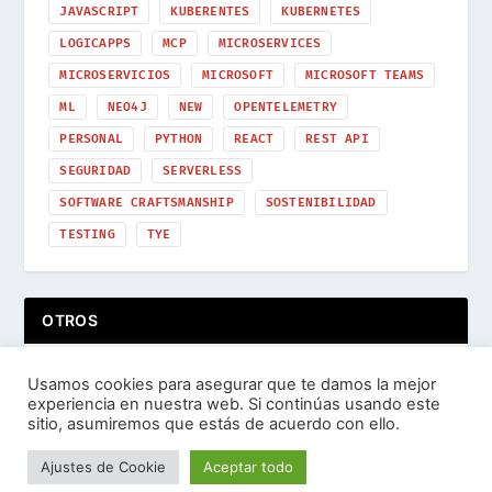
JAVASCRIPT
KUBERENTES
KUBERNETES
LOGICAPPS
MCP
MICROSERVICES
MICROSERVICIOS
MICROSOFT
MICROSOFT TEAMS
ML
NEO4J
NEW
OPENTELEMETRY
PERSONAL
PYTHON
REACT
REST API
SEGURIDAD
SERVERLESS
SOFTWARE CRAFTSMANSHIP
SOSTENIBILIDAD
TESTING
TYE
OTROS
Usamos cookies para asegurar que te damos la mejor
experiencia en nuestra web. Si continúas usando este
sitio, asumiremos que estás de acuerdo con ello.
Ajustes de Cookie
Aceptar todo