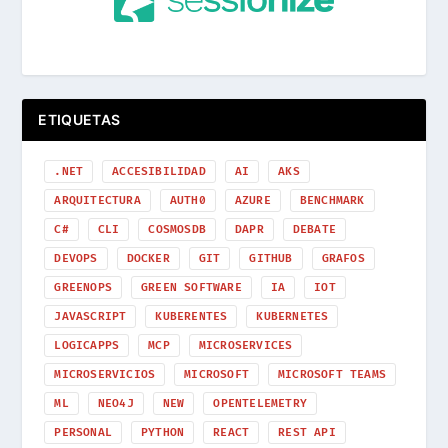
ETIQUETAS
.NET
ACCESIBILIDAD
AI
AKS
ARQUITECTURA
AUTH0
AZURE
BENCHMARK
C#
CLI
COSMOSDB
DAPR
DEBATE
DEVOPS
DOCKER
GIT
GITHUB
GRAFOS
GREENOPS
GREEN SOFTWARE
IA
IOT
JAVASCRIPT
KUBERENTES
KUBERNETES
LOGICAPPS
MCP
MICROSERVICES
MICROSERVICIOS
MICROSOFT
MICROSOFT TEAMS
ML
NEO4J
NEW
OPENTELEMETRY
PERSONAL
PYTHON
REACT
REST API