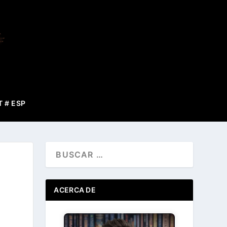
T # ESP
ACERCA DE