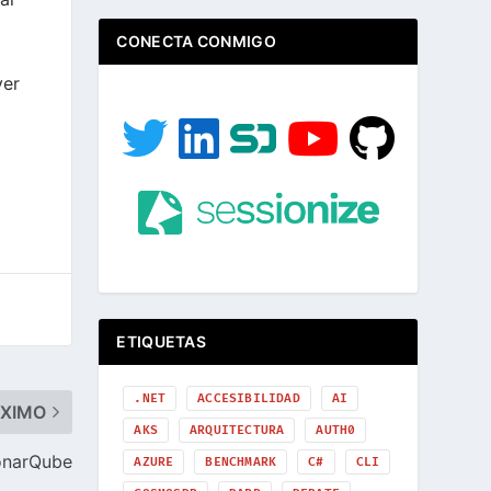
CONECTA CONMIGO
ver
ETIQUETAS
.NET
ACCESIBILIDAD
AI
ÓXIMO
AKS
ARQUITECTURA
AUTH0
SonarQube
AZURE
BENCHMARK
C#
CLI