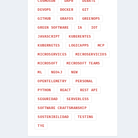
COSMOSDB
DAPR
DEBATE
DEVOPS
DOCKER
GIT
GITHUB
GRAFOS
GREENOPS
GREEN SOFTWARE
IA
IOT
JAVASCRIPT
KUBERENTES
KUBERNETES
LOGICAPPS
MCP
MICROSERVICES
MICROSERVICIOS
MICROSOFT
MICROSOFT TEAMS
ML
NEO4J
NEW
OPENTELEMETRY
PERSONAL
PYTHON
REACT
REST API
SEGURIDAD
SERVERLESS
SOFTWARE CRAFTSMANSHIP
SOSTENIBILIDAD
TESTING
TYE