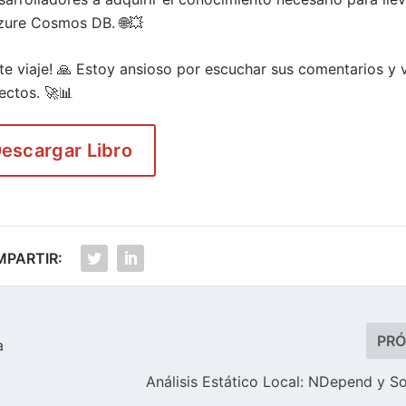
Azure Cosmos DB. 🌐💥
e viaje! 🙏 Estoy ansioso por escuchar sus comentarios y 
ectos. 🚀📊
escargar Libro
PARTIR:
PR
a
Análisis Estático Local: NDepend y 