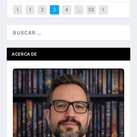
1
2
3
4
…
53
ACERCA DE
Ir
Acerca de ...