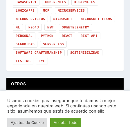
JAVASCRIPT
KUBERENTES
KUBERNETES
LOGICAPPS
MCP
MICROSERVICES
MICROSERVICIOS
MICROSOFT
MICROSOFT TEAMS
ML
NEO4J
NEW
OPENTELEMETRY
PERSONAL
PYTHON
REACT
REST API
SEGURIDAD
SERVERLESS
SOFTWARE CRAFTSMANSHIP
SOSTENIBILIDAD
TESTING
TYE
OTROS
Usamos cookies para asegurar que te damos la mejor
experiencia en nuestra web. Si continúas usando este
sitio, asumiremos que estás de acuerdo con ello.
Ajustes de Cookie
Aceptar todo