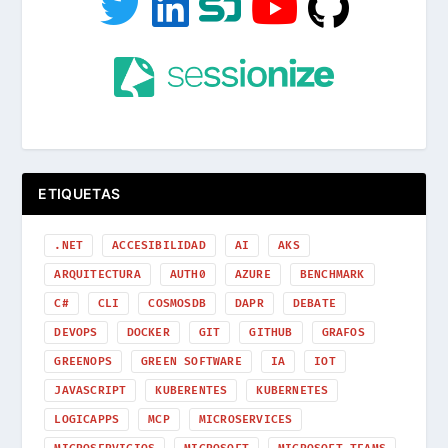
ETIQUETAS
.NET
ACCESIBILIDAD
AI
AKS
ARQUITECTURA
AUTH0
AZURE
BENCHMARK
C#
CLI
COSMOSDB
DAPR
DEBATE
DEVOPS
DOCKER
GIT
GITHUB
GRAFOS
GREENOPS
GREEN SOFTWARE
IA
IOT
JAVASCRIPT
KUBERENTES
KUBERNETES
LOGICAPPS
MCP
MICROSERVICES