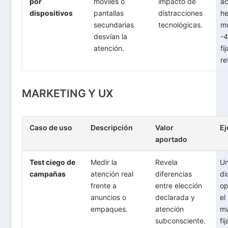
por
móviles o
impacto de
ac
dispositivos
pantallas
distracciones
h
secundarias
tecnológicas.
m
desvían la
-
atención.
fi
re
MARKETING Y UX
Caso de uso
Descripción
Valor
E
aportado
Test ciego de
Medir la
Revela
Un
campañas
atención real
diferencias
di
frente a
entre elección
op
anuncios o
declarada y
el
empaques.
atención
mu
subconsciente.
fi