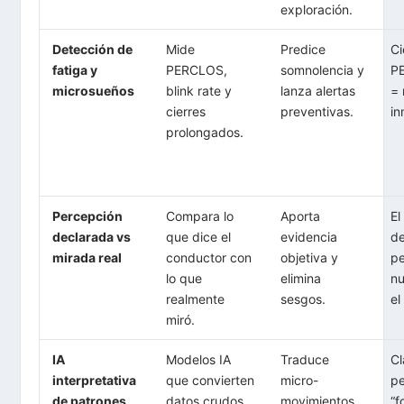
exploración.
Detección de
Mide
Predice
Ci
fatiga y
PERCLOS,
somnolencia y
P
microsueños
blink rate y
lanza alertas
=
cierres
preventivas.
in
prolongados.
Percepción
Compara lo
Aporta
El
declarada vs
que dice el
evidencia
de
mirada real
conductor con
objetiva y
p
lo que
elimina
nu
realmente
sesgos.
el
miró.
IA
Modelos IA
Traduce
Cl
interpretativa
que convierten
micro-
pe
de patrones
datos crudos
movimientos
“f