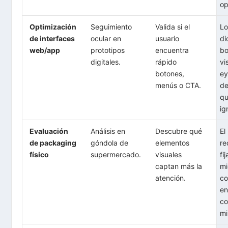
op
Optimización
Seguimiento
Valida si el
Lo
de interfaces
ocular en
usuario
di
web/app
prototipos
encuentra
bo
digitales.
rápido
vi
botones,
ey
menús o CTA.
d
qu
ig
Evaluación
Análisis en
Descubre qué
El
de packaging
góndola de
elementos
re
físico
supermercado.
visuales
fi
captan más la
mi
atención.
co
e
co
mi