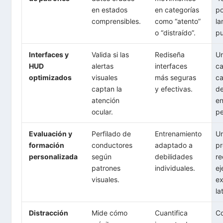
en estados
en categorías
po
comprensibles.
como “atento”
la
o “distraído”.
pu
Interfaces y
Valida si las
Rediseña
Un
HUD
alertas
interfaces
c
optimizados
visuales
más seguras
ca
captan la
y efectivas.
de
atención
e
ocular.
pe
Evaluación y
Perfilado de
Entrenamiento
U
formación
conductores
adaptado a
pr
personalizada
según
debilidades
re
patrones
individuales.
ej
visuales.
ex
la
Distracción
Mide cómo
Cuantifica
C