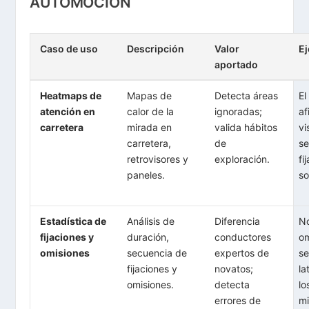
AUTOMOCIÓN
Caso de uso
Descripción
Valor
E
aportado
Heatmaps de
Mapas de
Detecta áreas
El
atención en
calor de la
ignoradas;
af
carretera
mirada en
valida hábitos
vi
carretera,
de
se
retrovisores y
exploración.
fi
paneles.
so
Estadística de
Análisis de
Diferencia
N
fijaciones y
duración,
conductores
o
omisiones
secuencia de
expertos de
se
fijaciones y
novatos;
la
omisiones.
detecta
lo
errores de
mi