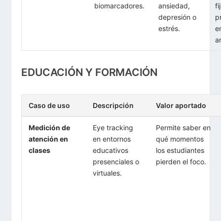
biomarcadores.
ansiedad,
f
depresión o
p
estrés.
e
a
EDUCACIÓN Y FORMACIÓN
Caso de uso
Descripción
Valor aportado
Medición de
Eye tracking
Permite saber en
atención en
en entornos
qué momentos
clases
educativos
los estudiantes
presenciales o
pierden el foco.
virtuales.