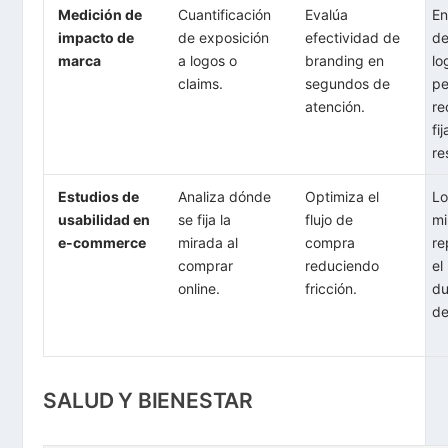
Medición de
Cuantificación
Evalúa
En
impacto de
de exposición
efectividad de
de
marca
a logos o
branding en
lo
claims.
segundos de
pe
atención.
re
fi
re
Estudios de
Analiza dónde
Optimiza el
Lo
usabilidad en
se fija la
flujo de
mi
e-commerce
mirada al
compra
re
comprar
reduciendo
el
online.
fricción.
du
de
SALUD Y BIENESTAR