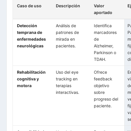
Caso de uso
Descripción
Valor
E
aportado
Detección
Análisis de
Identifica
P
temprana de
patrones de
marcadores
P
enfermedades
mirada en
de
m
neurológicas
pacientes.
Alzheimer,
f
Parkinson o
c
TDAH.
d
Rehabilitación
Uso del eye
Ofrece
E
cognitiva y
tracking en
feedback
v
motora
terapias
objetivo
d
interactivas.
sobre
m
progreso del
v
paciente.
f
v
s