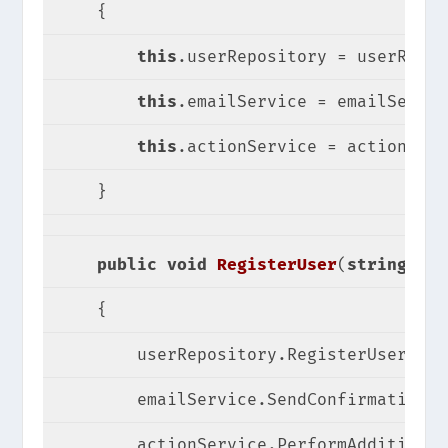
{
this
.userRepository = userRepos
this
.emailService = emailServic
this
.actionService = actionServ
    }
public
void
RegisterUser
(
string
 use
{
        userRepository.RegisterUser(use
        emailService.SendConfirmationEm
        actionService.PerformAdditional