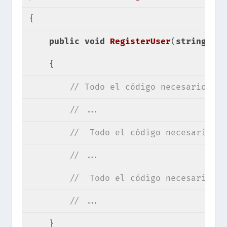
{
public
void
RegisterUser
(
string
 use
{
// Todo el código necesario par
// ...
//  Todo el código necesario pa
// ...
//  Todo el código necesario pa
// ...
    }