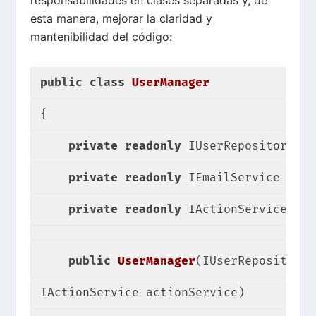
esta manera, mejorar la claridad y
mantenibilidad del código:
public
class
UserManager
{
private
readonly
 IUserRepository us
private
readonly
 IEmailService emai
private
readonly
 IActionService act
public
UserManager
(
IUserRepository 
IActionService actionService
)