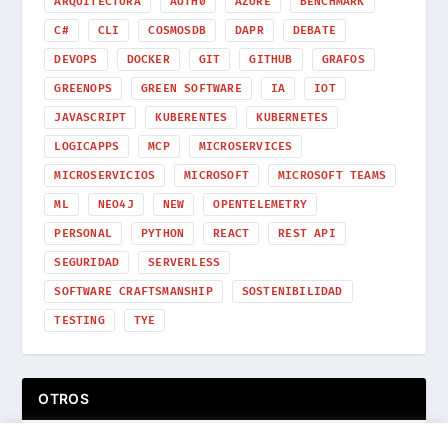
ARQUITECTURA
AUTH0
AZURE
BENCHMARK
C#
CLI
COSMOSDB
DAPR
DEBATE
DEVOPS
DOCKER
GIT
GITHUB
GRAFOS
GREENOPS
GREEN SOFTWARE
IA
IOT
JAVASCRIPT
KUBERENTES
KUBERNETES
LOGICAPPS
MCP
MICROSERVICES
MICROSERVICIOS
MICROSOFT
MICROSOFT TEAMS
ML
NEO4J
NEW
OPENTELEMETRY
PERSONAL
PYTHON
REACT
REST API
SEGURIDAD
SERVERLESS
SOFTWARE CRAFTSMANSHIP
SOSTENIBILIDAD
TESTING
TYE
OTROS