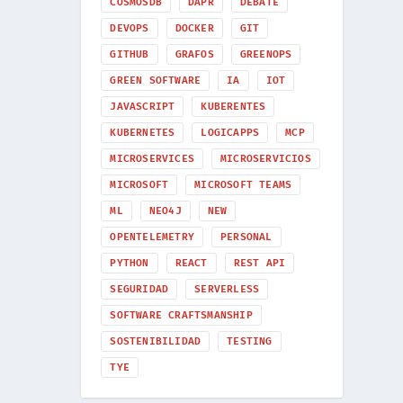
COSMOSDB
DAPR
DEBATE
DEVOPS
DOCKER
GIT
GITHUB
GRAFOS
GREENOPS
GREEN SOFTWARE
IA
IOT
JAVASCRIPT
KUBERENTES
KUBERNETES
LOGICAPPS
MCP
MICROSERVICES
MICROSERVICIOS
MICROSOFT
MICROSOFT TEAMS
ML
NEO4J
NEW
OPENTELEMETRY
PERSONAL
PYTHON
REACT
REST API
SEGURIDAD
SERVERLESS
SOFTWARE CRAFTSMANSHIP
SOSTENIBILIDAD
TESTING
TYE