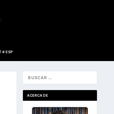
T # ESP
ACERCA DE