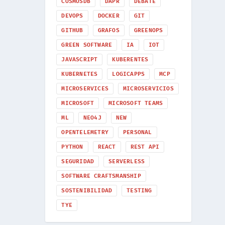
COSMOSDB
DAPR
DEBATE
DEVOPS
DOCKER
GIT
GITHUB
GRAFOS
GREENOPS
GREEN SOFTWARE
IA
IOT
JAVASCRIPT
KUBERENTES
KUBERNETES
LOGICAPPS
MCP
MICROSERVICES
MICROSERVICIOS
MICROSOFT
MICROSOFT TEAMS
ML
NEO4J
NEW
OPENTELEMETRY
PERSONAL
PYTHON
REACT
REST API
SEGURIDAD
SERVERLESS
SOFTWARE CRAFTSMANSHIP
SOSTENIBILIDAD
TESTING
TYE