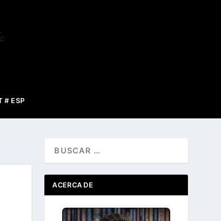
T # ESP
ACERCA DE