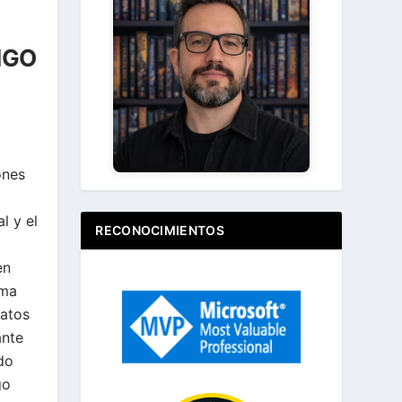
Ir
IGO
Acerca de ...
ones
l y el
RECONOCIMIENTOS
en
ema
ratos
ante
do
go