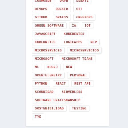
COSMOSDB
DAPR
DEBATE
DEVOPS
DOCKER
GIT
GITHUB
GRAFOS
GREENOPS
GREEN SOFTWARE
IA
IOT
JAVASCRIPT
KUBERENTES
KUBERNETES
LOGICAPPS
MCP
MICROSERVICES
MICROSERVICIOS
MICROSOFT
MICROSOFT TEAMS
ML
NEO4J
NEW
OPENTELEMETRY
PERSONAL
PYTHON
REACT
REST API
SEGURIDAD
SERVERLESS
SOFTWARE CRAFTSMANSHIP
SOSTENIBILIDAD
TESTING
TYE