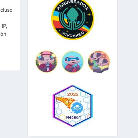
ncluso
 IP,
ión