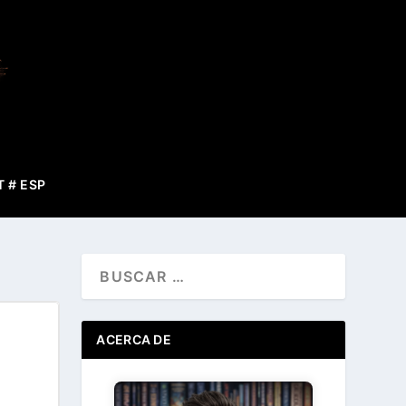
T # ESP
ACERCA DE